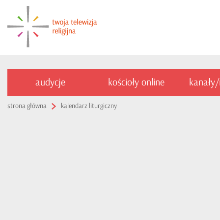
audycje
kościoły online
kanały
strona główna
kalendarz liturgiczny