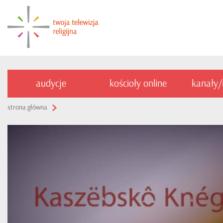
audycje
kościoły online
kanały
strona główna