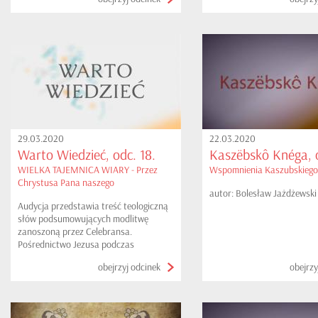
29.03.2020
22.03.2020
Warto Wiedzieć, odc. 18.
Kaszëbskô Knéga, o
WIELKA TAJEMNICA WIARY - Przez
Wspomnienia Kaszubskiego
Chrystusa Pana naszego
autor: Bolesław Jażdżewski
Audycja przedstawia treść teologiczną
słów podsumowujących modlitwę
zanoszoną przez Celebransa.
Pośrednictwo Jezusa podczas
sprawowania Eucharystii i gest oransa
obejrzyj odcinek
obejrzy
wykonywany przez Kapłana.