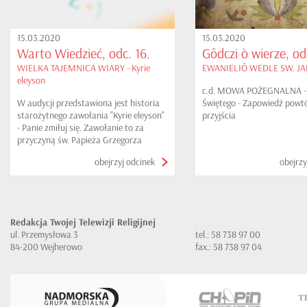
15.03.2020
15.03.2020
Warto Wiedzieć, odc. 16.
Gôdczi ò wierze, odc
WIELKA TAJEMNICA WIARY - Kyrie
EWANIELIÔ WEDLE SW. JAN
eleyson
c.d. MOWA POŻEGNALNA -
W audycji przedstawiona jest historia
Świętego - Zapowiedź powt
starożytnego zawołania "Kyrie eleyson"
przyjścia
- Panie zmiłuj się. Zawołanie to za
przyczyną św. Papieża Grzegorza
Wielkiego zostało włączone do liturgii.
obejrzyj odcinek
obejrzy
Redakcja Twojej Telewizji Religijnej
ul. Przemysłowa 3
tel.: 58 738 97 00
84-200 Wejherowo
fax.: 58 738 97 04