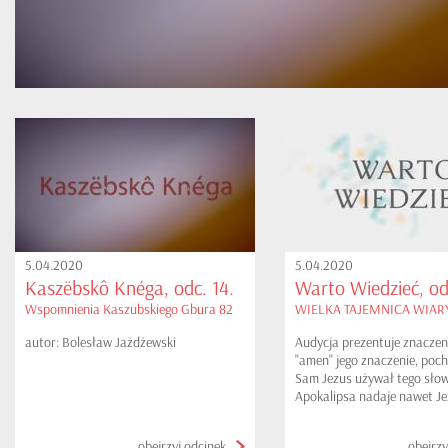
5.04.2020
5.04.2020
Kaszëbskô Knéga, odc. 14.
Warto Wiedzieć, od
Wspomnienia Kaszubskiego Gbura 82
WIELKA TAJEMNICA WIARY
autor: Bolesław Jażdżewski
Audycja prezentuje znaczen
"amen" jego znaczenie, poch
Sam Jezus używał tego sło
Apokalipsa nadaje nawet Je
AMEN.
obejrzyj odcinek
obejrzy