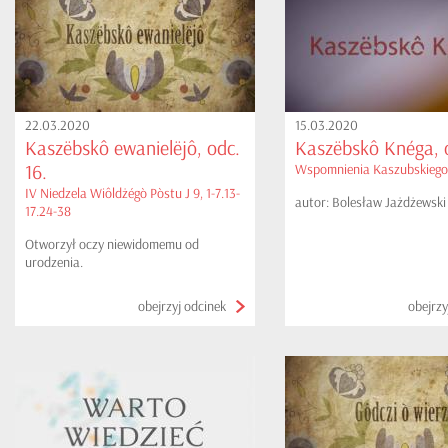
22.03.2020
15.03.2020
Kaszëbskô ewanielëjô, odc.
Kaszëbskô Knéga, o
16.
Wspomnienia Kaszubskiego
IV Niedzela Wiôldżégò Pòstu J 9, 1-7.13-
autor: Bolesław Jażdżewski
17.24-38
Otworzył oczy niewidomemu od
urodzenia.
obejrzyj odcinek
obejrzy