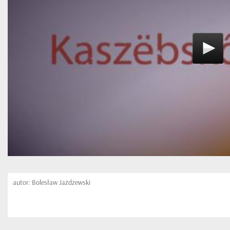
autor: Bolesław Jażdżewski