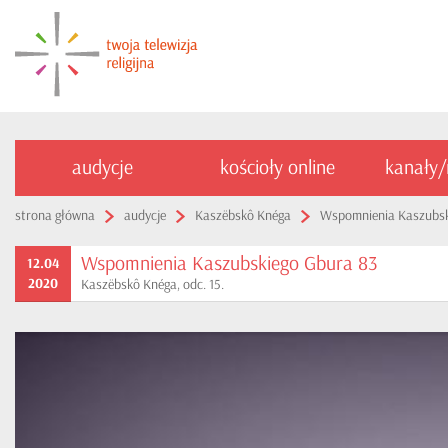
audycje
kościoły online
kanały
strona główna
audycje
Kaszëbskô Knéga
Wspomnienia Kaszubsk
Wspomnienia Kaszubskiego Gbura 83
12.04
2020
Kaszëbskô Knéga, odc. 15.