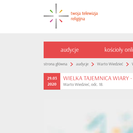
audycje
kościoły onl
strona główna
audycje
Warto Wiedzieć
WIELKA TAJEMNICA WIARY - P
29.03
2020
Warto Wiedzieć, odc. 18.