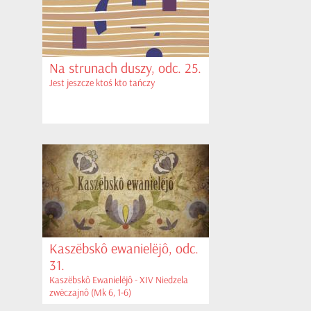
Na strunach duszy, odc. 25.
Jest jeszcze ktoś kto tańczy
Kaszëbskô ewanielëjô, odc.
31.
Kaszëbskô Ewanielëjô - XIV Niedzela
zwëczajnô (Mk 6, 1-6)