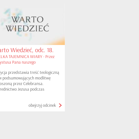
rto Wiedzieć, odc. 18.
LKA TAJEMNICA WIARY - Przez
ystusa Pana naszego
ycja przedstawia treść teologiczną
w podsumowujących modlitwę
oszoną przez Celebransa.
rednictwo Jezusa podczas
awowania Eucharystii i gest oransa
onywany przez Kapłana.
obejrzyj odcinek