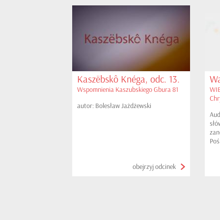
Kaszëbskô Knéga, odc. 13.
Wa
Wspomnienia Kaszubskiego Gbura 81
WIE
Chr
autor: Bolesław Jażdżewski
Aud
słó
zan
Poś
spr
wyk
obejrzyj odcinek