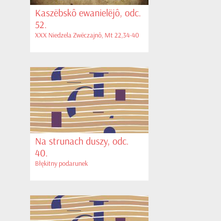
Kaszëbskô ewanielëjô, odc.
52.
XXX Niedzela Zwëczajnô, Mt 22,34-40
Na strunach duszy, odc.
40.
Błękitny podarunek