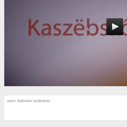
autor: Bolesław Jażdżewski