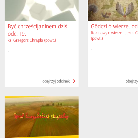
Być chrześcijaninem dziś,
Gôdczi ò wierze, od
odc. 19.
Rozmowy o wierze - Jezus C
(powt.)
ks. Grzegorz Chrapla (powt.)
.
.
obejrzyj odcinek
obejrzy