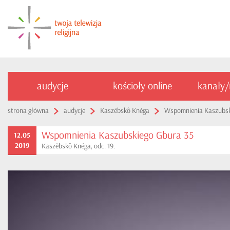
audycje
kościoły online
kanały
strona główna
audycje
Kaszëbskô Knéga
Wspomnienia Kaszubsk
Wspomnienia Kaszubskiego Gbura 35
12.05
2019
Kaszëbskô Knéga, odc. 19.