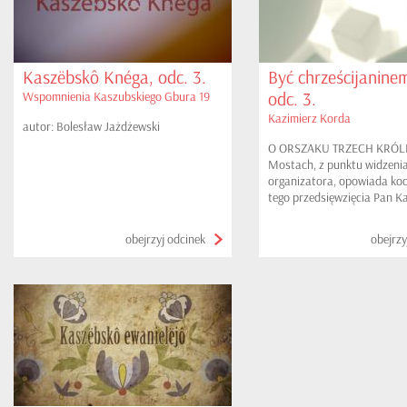
Kaszëbskô Knéga, odc. 3.
Być chrześcijaninem
odc. 3.
Wspomnienia Kaszubskiego Gbura 19
Kazimierz Korda
autor: Bolesław Jażdżewski
O ORSZAKU TRZECH KRÓL
Mostach, z punktu widzeni
organizatora, opowiada ko
tego przedsięwzięcia Pan K
Korda
obejrzyj odcinek
obejrzy