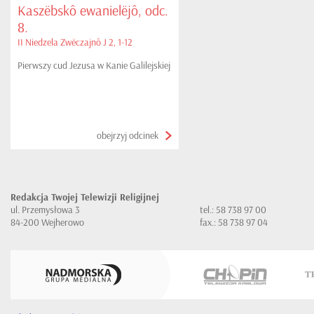
Kaszëbskô ewanielëjô, odc.
8.
II Niedzela Zwëczajnô J 2, 1-12
Pierwszy cud Jezusa w Kanie Galilejskiej
obejrzyj odcinek
Redakcja Twojej Telewizji Religijnej
ul. Przemysłowa 3
tel.: 58 738 97 00
84-200 Wejherowo
fax.: 58 738 97 04