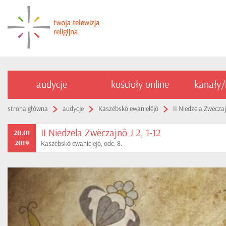
audycje
kościoły online
kanały
strona główna
audycje
Kaszëbskô ewanielëjô
II Niedzela Zwëczaj
II Niedzela Zwëczajnô J 2, 1-12
20.01
2019
Kaszëbskô ewanielëjô, odc. 8.