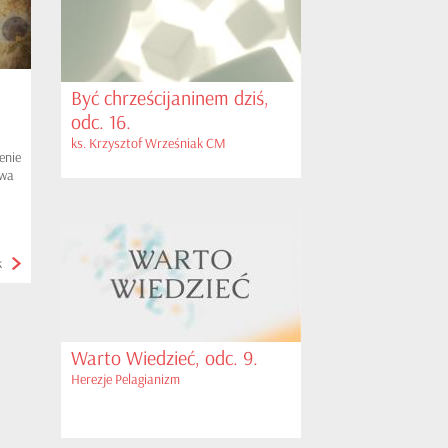
Być chrześcijaninem dziś,
odc. 16.
ks. Krzysztof Wrześniak CM
enie
owa
k
Warto Wiedzieć, odc. 9.
Herezje Pelagianizm