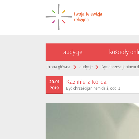
audycje
kościoły onl
strona główna
audycje
Być chrześcijaninem d
Kazimierz Korda
20.01
2019
Być chrześcijaninem dziś, odc. 3.