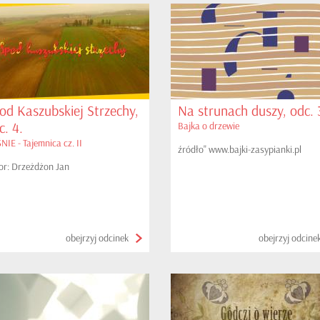
od Kaszubskiej Strzechy,
Na strunach duszy, odc. 
c. 4.
Bajka o drzewie
NIE - Tajemnica cz. II
źródło" www.bajki-zasypianki.pl
or: Drzeżdżon Jan
obejrzyj odcinek
obejrzyj odcine