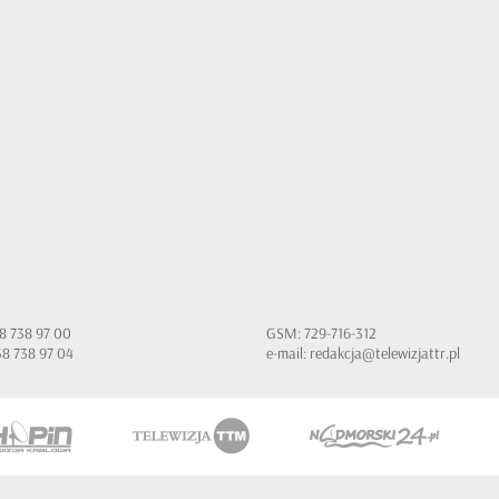
 58 738 97 00
GSM: 729-716-312
 58 738 97 04
e-mail:
redakcja@telewizjattr.pl