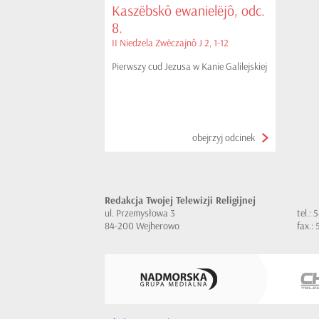
Kaszëbskô ewanielëjô, odc.
8.
II Niedzela Zwëczajnô J 2, 1-12
Pierwszy cud Jezusa w Kanie Galilejskiej
obejrzyj odcinek
Redakcja Twojej Telewizji Religijnej
ul. Przemysłowa 3
tel.:
84-200 Wejherowo
fax.: