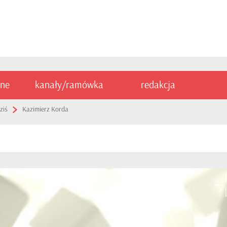
ine
kanały/ramówka
redakcja
ziś
Kazimierz Korda