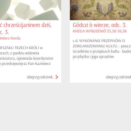
ć chrześcijaninem dziś,
Gôdczi ò wierze, odc. 3.
c. 3.
KNÉGA WIŃDZENIÕ 35,30-36,38
imierz Korda
c.d. WYKONANIE PRZEPISÓW O
ZORGANIZOWANIU KULTU: - poucz
RSZAKU TRZECH KRÓLI w
Izraelitów o przepisach kultu - bud
tach, z punktu widzenia
przybytku i jego sprzętów
anizatora, opowiada koordynator
o przedsięwzięcia Pan Kazimierz
da
obejrzyj odcinek
obejrzyj odcine