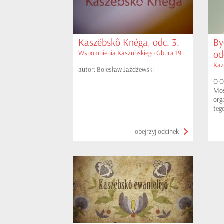
Kaszëbskô Knéga, odc. 3.
By
od
Wspomnienia Kaszubskiego Gbura 19
Kaz
autor: Bolesław Jażdżewski
O O
Mos
org
teg
Kor
obejrzyj odcinek