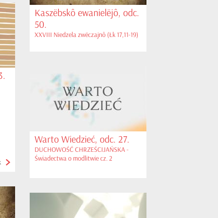
Kaszëbskô ewanielëjô, odc.
50.
XXVIII Niedzela zwëczajnô (Łk 17,11-19)
3.
Warto Wiedzieć, odc. 27.
DUCHOWOŚĆ CHRZEŚCIJAŃSKA -
Świadectwa o modlitwie cz. 2
k