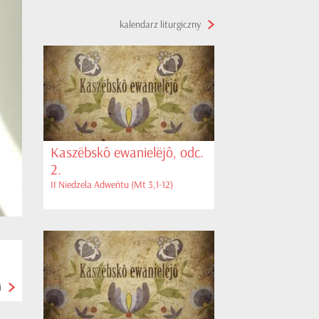
kalendarz liturgiczny
Kaszëbskô ewanielëjô, odc.
2.
II Niedzela Adweńtu (Mt 3,1-12)
i