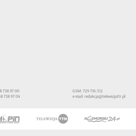
 58 738 97 00
GSM: 729-716-312
 58 738 97 04
e-mail:
redakcja@telewizjattr.pl