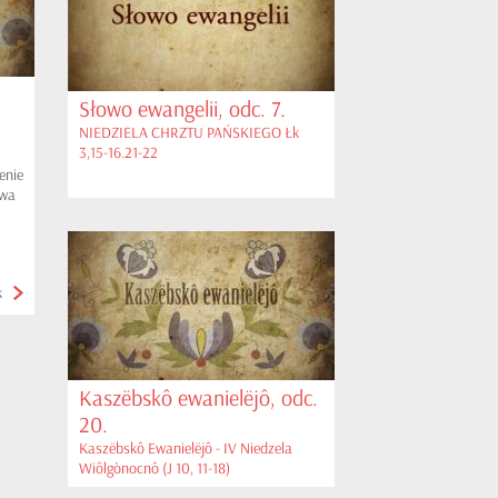
Słowo ewangelii, odc. 7.
NIEDZIELA CHRZTU PAŃSKIEGO Łk
3,15-16.21-22
enie
owa
k
Kaszëbskô ewanielëjô, odc.
20.
Kaszëbskô Ewanielëjô - IV Niedzela
Wiôlgònocnô (J 10, 11-18)