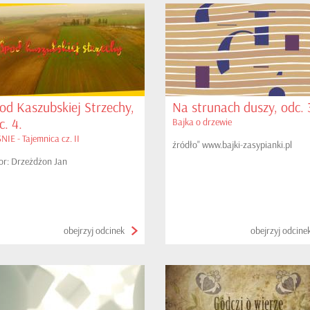
od Kaszubskiej Strzechy,
Na strunach duszy, odc. 
c. 4.
Bajka o drzewie
NIE - Tajemnica cz. II
źródło" www.bajki-zasypianki.pl
or: Drzeżdżon Jan
obejrzyj odcinek
obejrzyj odcine