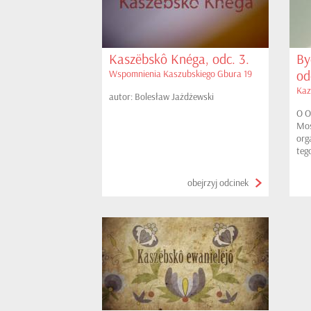
Kaszëbskô Knéga, odc. 3.
By
od
Wspomnienia Kaszubskiego Gbura 19
Kaz
autor: Bolesław Jażdżewski
O O
Mos
org
teg
Kor
obejrzyj odcinek