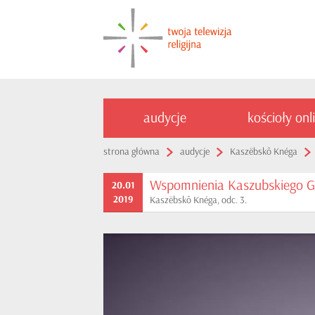
audycje
kościoły onl
strona główna
audycje
Kaszëbskô Knéga
Wspomnienia Kaszubskiego G
20.01
2019
Kaszëbskô Knéga, odc. 3.