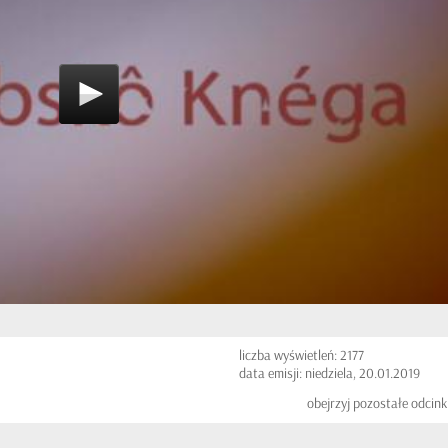
liczba wyświetleń: 2177
data emisji: niedziela, 20.01.2019
obejrzyj pozostałe odcink