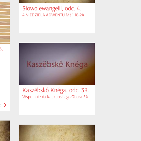
Słowo ewangelii, odc. 4.
4 NIEDZIELA ADWENTU Mt 1,18-24
3.
Kaszëbskô Knéga, odc. 38.
Wspomnienia Kaszubskiego Gbura 54
k