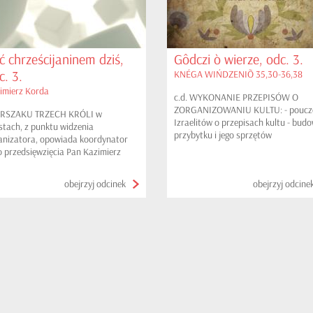
ć chrześcijaninem dziś,
Gôdczi ò wierze, odc. 3.
c. 3.
KNÉGA WIŃDZENIÕ 35,30-36,38
imierz Korda
c.d. WYKONANIE PRZEPISÓW O
ZORGANIZOWANIU KULTU: - poucz
RSZAKU TRZECH KRÓLI w
Izraelitów o przepisach kultu - bud
tach, z punktu widzenia
przybytku i jego sprzętów
anizatora, opowiada koordynator
o przedsięwzięcia Pan Kazimierz
da
obejrzyj odcinek
obejrzyj odcine