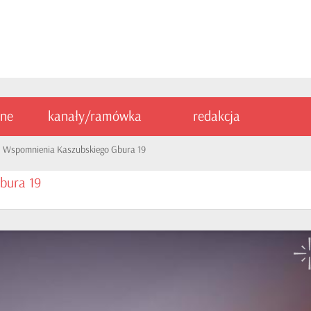
ine
kanały/ramówka
redakcja
Wspomnienia Kaszubskiego Gbura 19
bura 19