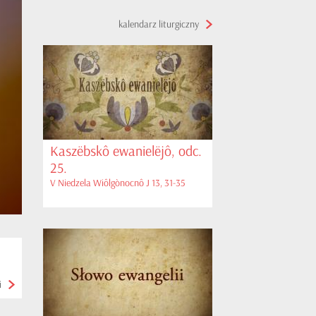
kalendarz liturgiczny
Kaszëbskô ewanielëjô, odc.
25.
V Niedzela Wiôlgònocnô J 13, 31-35
i