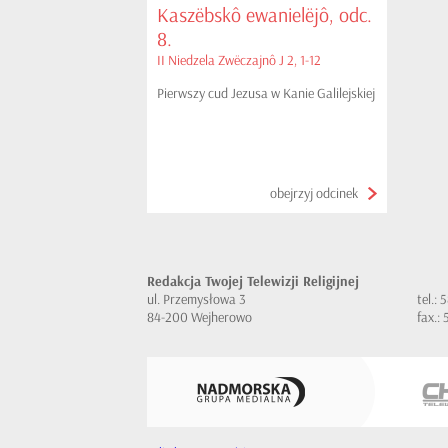
Kaszëbskô ewanielëjô, odc.
8.
II Niedzela Zwëczajnô J 2, 1-12
Pierwszy cud Jezusa w Kanie Galilejskiej
obejrzyj odcinek
Redakcja Twojej Telewizji Religijnej
ul. Przemysłowa 3
tel.:
84-200 Wejherowo
fax.: