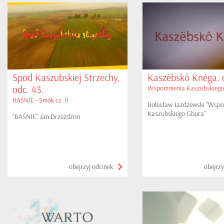
Spod Kaszubskiej Strzechy,
Kaszëbskô Knéga, o
odc. 43.
Wspomnienia Kaszubskiego
BAŚNIE - Smok cz. II
Bolesław Jażdżewski "Wsp
Kaszubskiego Gbura"
"BAŚNIE" Jan Drzeżdżon
obejrzyj odcinek
obejrzy