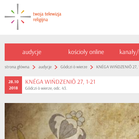
audycje
kościoły online
kanały
strona główna
audycje
Gôdczi ò wierze
KNÉGA WIŃDZENIÕ 27, 1
KNÉGA WIŃDZENIÕ 27, 1-21
28.10
2018
Gôdczi ò wierze, odc. 43.