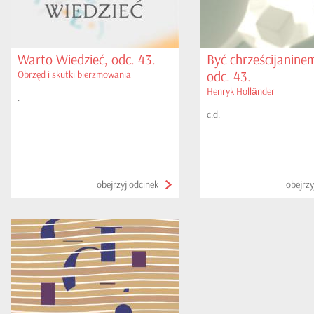
Warto Wiedzieć, odc. 43.
Być chrześcijaninem
odc. 43.
Obrzęd i skutki bierzmowania
Henryk Hollȁnder
.
c.d.
obejrzyj odcinek
obejrzy