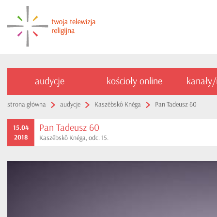
audycje
kościoły online
kanały
strona główna
audycje
Kaszëbskô Knéga
Pan Tadeusz 60
Pan Tadeusz 60
15.04
2018
Kaszëbskô Knéga, odc. 15.