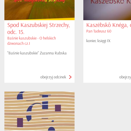
Spod Kaszubskiej Strzechy,
Kaszëbskô Knéga, o
odc. 15.
Pan Tadeusz 60
Baśnie kaszubskie - O helskich
koniec księgi IX
dzwonach cz.I
"Baśnie kaszubskie" Zuzanna Rabska
obejrzyj odcinek
obejrzy