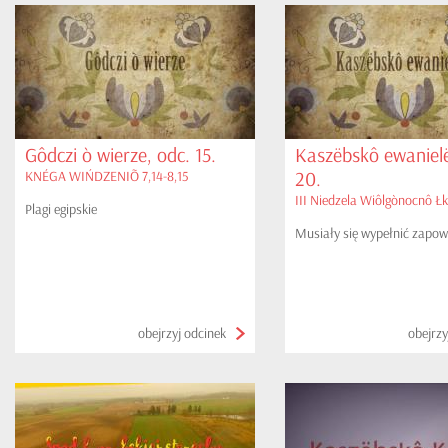
Gôdczi ò wierze, odc. 15.
Kaszëbskô ewanielë
20.
KNÉGA WIŃDZENIÕ 7,14-8,15
III Niedzela Wiôlgònocnô Łk
Plagi egipskie
Musiały się wypełnić zapow
obejrzyj odcinek
obejrzy