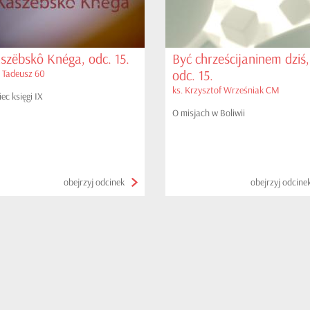
szëbskô Knéga, odc. 15.
Być chrześcijaninem dziś,
odc. 15.
 Tadeusz 60
ks. Krzysztof Wrześniak CM
ec księgi IX
O misjach w Boliwii
obejrzyj odcinek
obejrzyj odcine