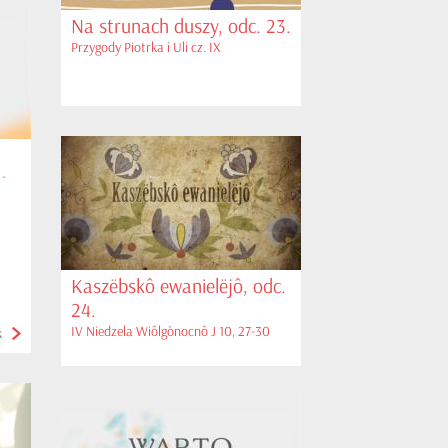
Na strunach duszy, odc. 23.
Przygody Piotrka i Uli cz. IX
-
Kaszëbskô ewanielëjô, odc.
24.
IV Niedzela Wiôlgònocnô J 10, 27-30
k