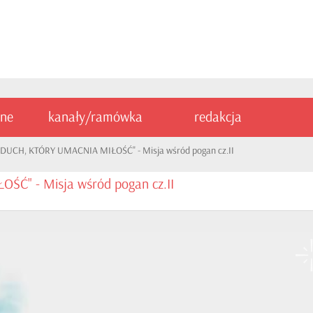
ine
kanały/ramówka
redakcja
"DUCH, KTÓRY UMACNIA MIŁOŚĆ" - Misja wśród pogan cz.II
Ć" - Misja wśród pogan cz.II