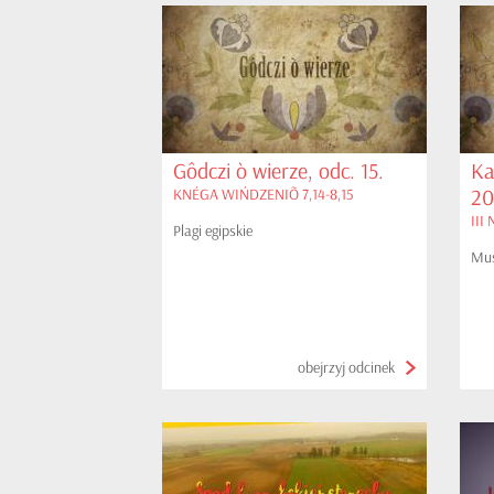
Gôdczi ò wierze, odc. 15.
Ka
20
KNÉGA WIŃDZENIÕ 7,14-8,15
III
Plagi egipskie
Mus
obejrzyj odcinek