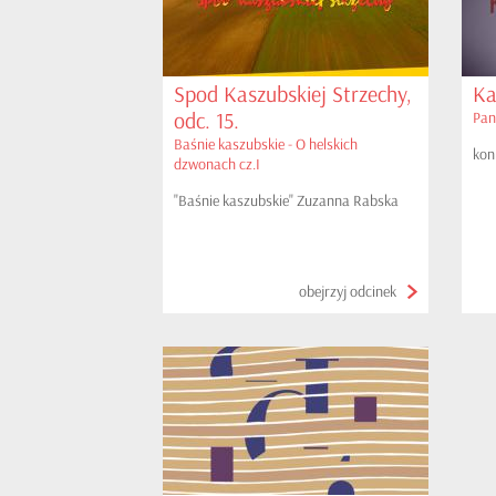
Spod Kaszubskiej Strzechy,
Ka
odc. 15.
Pan
Baśnie kaszubskie - O helskich
koni
dzwonach cz.I
"Baśnie kaszubskie" Zuzanna Rabska
obejrzyj odcinek