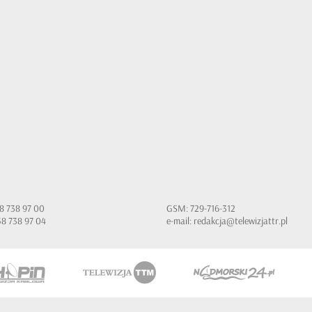
 58 738 97 00
GSM: 729-716-312
 58 738 97 04
e-mail:
redakcja@telewizjattr.pl