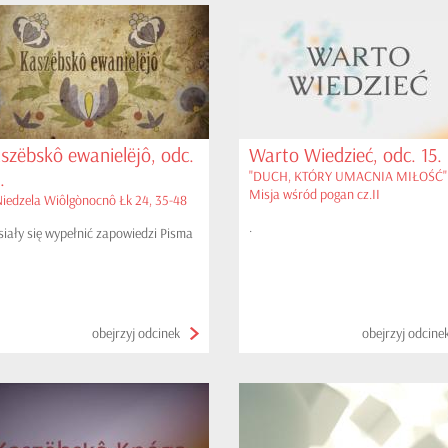
szëbskô ewanielëjô, odc.
Warto Wiedzieć, odc. 15.
.
"DUCH, KTÓRY UMACNIA MIŁOŚĆ" 
Misja wśród pogan cz.II
 Niedzela Wiôlgònocnô Łk 24, 35-48
.
iały się wypełnić zapowiedzi Pisma
obejrzyj odcinek
obejrzyj odcine