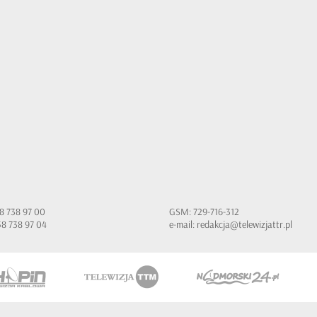
 58 738 97 00
GSM: 729-716-312
 58 738 97 04
e-mail:
redakcja@telewizjattr.pl