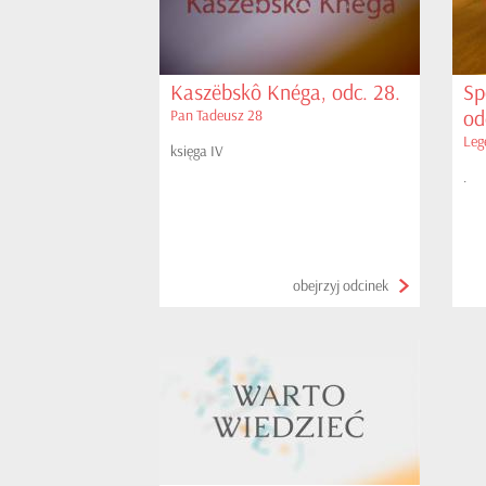
Kaszëbskô Knéga, odc. 28.
Sp
od
Pan Tadeusz 28
Leg
księga IV
.
obejrzyj odcinek