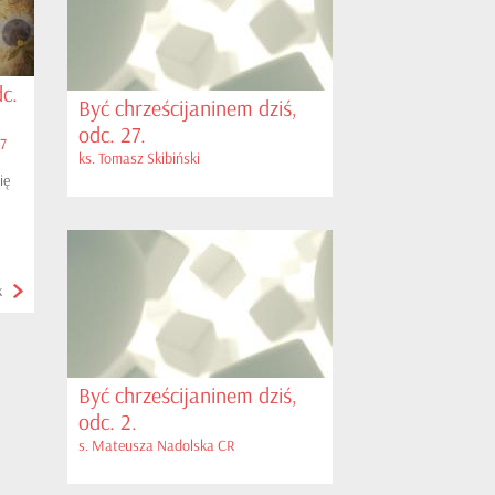
c.
Być chrześcijaninem dziś,
odc. 27.
27
ks. Tomasz Skibiński
ię
k
Być chrześcijaninem dziś,
odc. 2.
s. Mateusza Nadolska CR