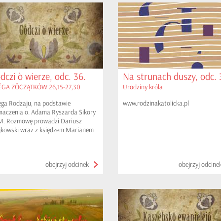
dczi ò wierze, odc. 36.
Na strunach duszy, odc. 
GA ZÔCZĄTKÓW 26,15-27,30
Urodziny króla
ęga Rodzaju, na podstawie
www.rodzinakatolicka.pl
maczenia o. Adama Ryszarda Sikory
. Rozmowę prowadzi Dariusz
kowski wraz z księdzem Marianem
tk, proboszczem parafii w
ewinie. W tym odcinku: c.d. Izaak w
arze. Przymierze z Abimelekiem;
obejrzyj odcinek
obejrzyj odcine
ub podstępnie otrzymuje
gosławieństwo