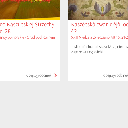
od Kaszubskiej Strzechy,
Kaszëbskô ewanielëjô, od
c. 28.
42.
endy pomorskie - Gród pod Kornem
XXII Niedzela Zwëczajnô Mt 16, 21-
Jeśli ktoś chce pójść za Mną, niech s
zaprze samego siebie
obejrzyj odcinek
obejrzyj odcine