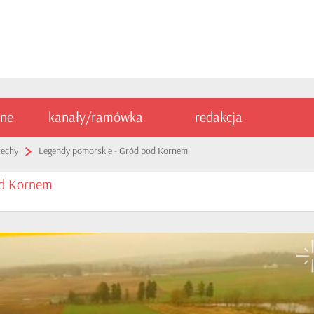
ine
kanały/ramówka
redakcja
zechy
Legendy pomorskie - Gród pod Kornem
od Kornem