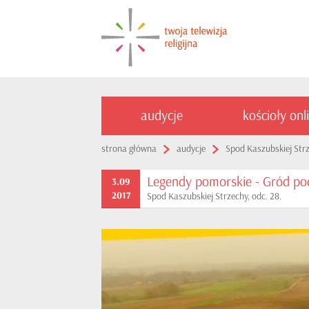
audycje
kościoły onl
strona główna
audycje
Spod Kaszubskiej Str
Legendy pomorskie - Gród p
3.09
2017
Spod Kaszubskiej Strzechy, odc. 28.