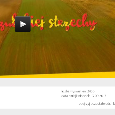
liczba wyświetleń: 2456
data emisji: niedziela, 3.09.2017
obejrzyj pozostałe odcink