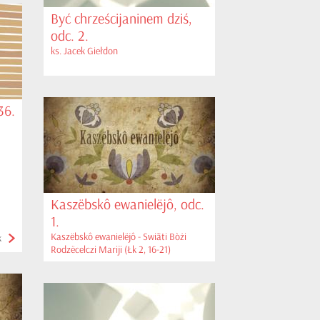
Być chrześcijaninem dziś,
odc. 2.
ks. Jacek Giełdon
36.
Kaszëbskô ewanielëjô, odc.
1.
Kaszëbskô ewanielëjô - Swiãti Bòżi
k
Rodzëcelczi Mariji (Łk 2, 16-21)