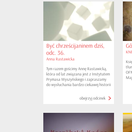
Być chrześcijaninem dziś,
Gô
odc. 36.
KNÉ
Anna Rastawicka
Ksi
tłu
Tym razem gościmy Annę Rastawicką,
OFM
która od lat związana jest z Instytutem
Maj
Prymasa Wyszyńskiego i zapraszamy
Mio
do wysłuchania bardzo ciekawej historii
Gni
Instytutu...
Ger
obejrzyj odcinek
Jak
bło