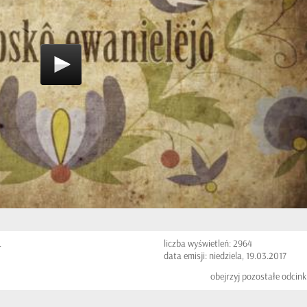
.
liczba wyświetleń: 2964
data emisji: niedziela, 19.03.2017
obejrzyj pozostałe odcink