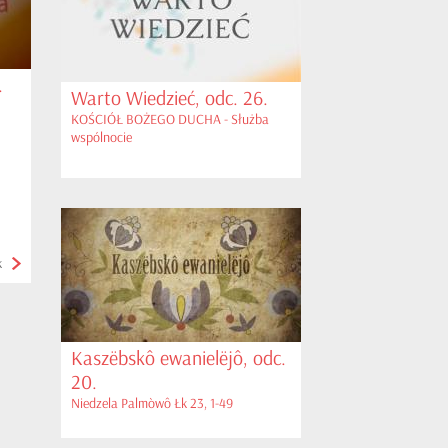
.
Warto Wiedzieć, odc. 26.
KOŚCIÓŁ BOŻEGO DUCHA - Służba
wspólnocie
k
Kaszëbskô ewanielëjô, odc.
20.
Niedzela Palmòwô Łk 23, 1-49