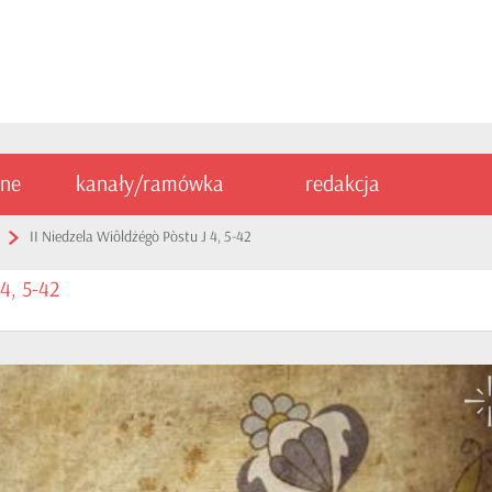
ine
kanały/ramówka
redakcja
II Niedzela Wiôldżégò Pòstu J 4, 5-42
 4, 5-42