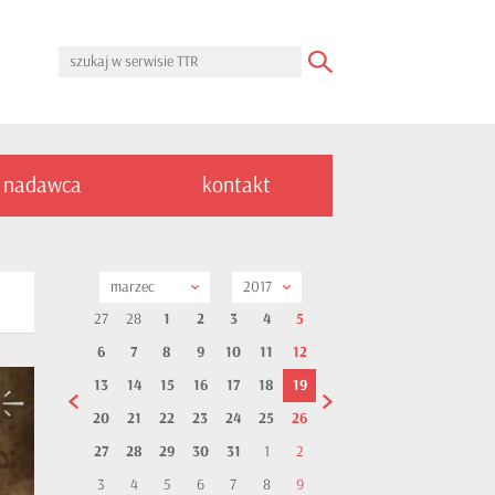
nadawca
kontakt
marzec
2017
27
28
1
2
3
4
5
6
7
8
9
10
11
12
13
14
15
16
17
18
19
20
21
22
23
24
25
26
27
28
29
30
31
1
2
3
4
5
6
7
8
9