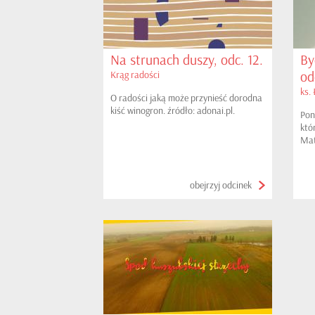
Na strunach duszy, odc. 12.
By
od
Krąg radości
ks.
O radości jaką może przynieść dorodna
kiść winogron. źródło: adonai.pl.
Pon
któ
Mat
obejrzyj odcinek