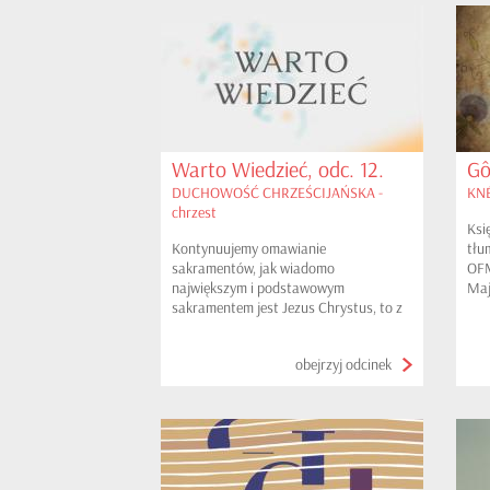
Warto Wiedzieć, odc. 12.
Gô
DUCHOWOŚĆ CHRZEŚCIJAŃSKA -
KNÉ
chrzest
Ksi
Kontynuujemy omawianie
tłu
sakramentów, jak wiadomo
OFM
największym i podstawowym
Maj
sakramentem jest Jezus Chrystus, to z
Mio
niego wypływają wszystkie inne łaski.
Gni
Dzisiaj zagłębimy się w sakrament
obejrzyj odcinek
CHRZTU ŚWIĘTEGO.