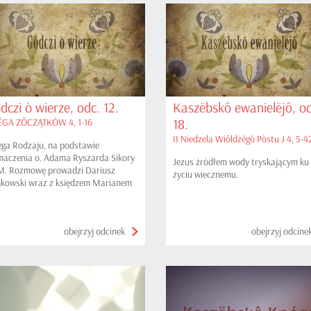
dczi ò wierze, odc. 12.
Kaszëbskô ewanielëjô, od
18.
GA ZÔCZĄTKÓW 4, 1-16
II Niedzela Wiôldżégò Pòstu J 4, 5-4
ęga Rodzaju, na podstawie
maczenia o. Adama Ryszarda Sikory
Jezus źródłem wody tryskającym ku
. Rozmowę prowadzi Dariusz
życiu wiecznemu.
kowski wraz z księdzem Marianem
tk, proboszczem parafii w
ewinie. W tym odcinku: Kain i Abel.
obejrzyj odcinek
obejrzyj odcine