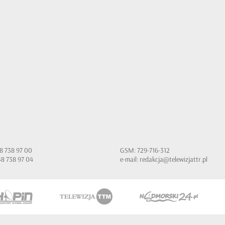
 58 738 97 00
GSM: 729-716-312
 58 738 97 04
e-mail:
redakcja@telewizjattr.pl