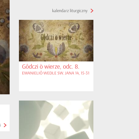
kalendarz liturgiczny
Gôdczi ò wierze, odc. 8.
EWANIELIÔ WEDLE SW. JANA 14, 15-31
i