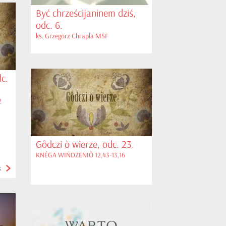
Być chrześcijaninem dziś,
odc. 6.
ks. Grzegorz Chrapla MSF
c.
2
Gôdczi ò wierze, odc. 23.
KNÉGA WIŃDZENIÕ 12,43-13,16
k