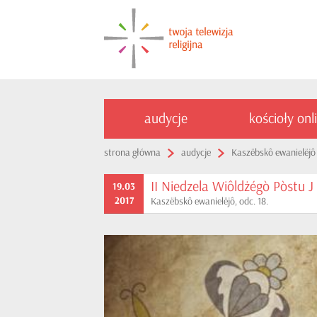
audycje
kościoły onl
strona główna
audycje
Kaszëbskô ewanielëjô
II Niedzela Wiôldżégò Pòstu J
19.03
2017
Kaszëbskô ewanielëjô, odc. 18.