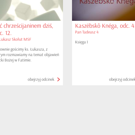
ć chrześcijaninem dziś,
Kaszëbskô Knéga, odc. 4
c. 12.
Pan Tadeusz 4
 Łukasz Skołut MSF
Księga I
ownie gościmy ks. Łukasza, z
rym rozmawiamy na temat objawień
ki Bożej w Fatimie.
obejrzyj odcinek
obejrzyj odcine