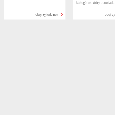
Białogórze, który opowiada
się ku końcowi dużej inwesty
budowlanej...
obejrzyj odcinek
obejrzy