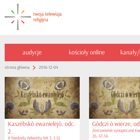
audycje
kościoły online
kanały
strona główna
2016-12-04
Kaszëbskô ewanielëjô, odc.
Gôdczi ò wierze, od
2.
Zestawienié synopticzné Ew
26, 47-56
II Niedzela Adweńtu Mt 3, 1-12