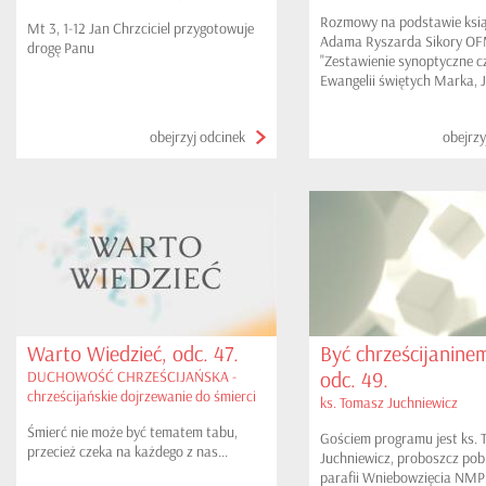
Rozmowy na podstawie ksią
Mt 3, 1-12 Jan Chrzciciel przygotowuje
Adama Ryszarda Sikory O
drogę Panu
"Zestawienie synoptyczne c
Ewangelii świętych Marka, 
Łukasza i Mateusza na kas
tłumaczonych". W tym odci
obejrzyj odcinek
obejrzy
W OGRÓJCU - Pojmanie Jez
Warto Wiedzieć, odc. 47.
Być chrześcijaninem
odc. 49.
DUCHOWOŚĆ CHRZEŚCIJAŃSKA -
chrześcijańskie dojrzewanie do śmierci
ks. Tomasz Juchniewicz
cz. 1
Śmierć nie może być tematem tabu,
Gościem programu jest ks.
przecież czeka na każdego z nas...
Juchniewicz, proboszcz pobl
parafii Wniebowzięcia NMP