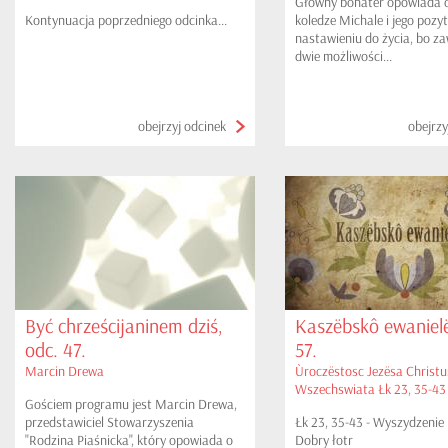
Główny bohater opowiada 
kicz? cz. II
Kontynuacja poprzedniego odcinka...
koledze Michale i jego poz
nastawieniu do życia, bo z
dwie możliwości...
obejrzyj odcinek
obejrzy
Być chrześcijaninem dziś,
Kaszëbskô ewanielë
odc. 47.
57.
Marcin Drewa
Ùroczëstosc Jezësa Christu
Wszechswiata Łk 23, 35-43
Gościem programu jest Marcin Drewa,
przedstawiciel Stowarzyszenia
Łk 23, 35-43 - Wyszydzenie 
"Rodzina Piaśnicka", który opowiada o
Dobry łotr