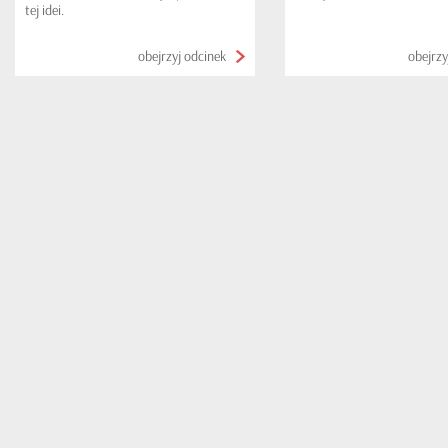
tej idei.
obejrzyj odcinek
obejrzy