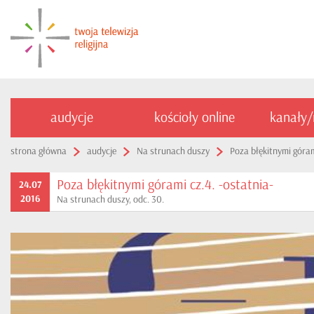
audycje
kościoły online
kanały
strona główna
audycje
Na strunach duszy
Poza błękitnymi góram
Poza błękitnymi górami cz.4. -ostatnia-
24.07
2016
Na strunach duszy, odc. 30.