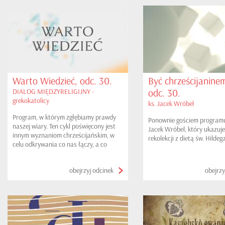
Warto Wiedzieć, odc. 30.
Być chrześcijaninem
odc. 30.
DIALOG MIĘDZYRELIGIJNY -
grekokatolicy
ks. Jacek Wróbel
Program, w którym zgłębiamy prawdy
Ponownie gościem programu 
naszej wiary. Ten cykl poświęcony jest
Jacek Wróbel, który ukazu
innym wyznaniom chrześcijańskim, w
rekolekcji z dietą św. Hildeg
celu odkrywania co nas łączy, a co
dzieli. Czynimy to w oparciu o dokument
II Soboru Watykańskiego - UNITATIS
obejrzyj odcinek
obejrzy
REDINTEGRATIO tj. przywracanie
jedności. W tym odcinku grekokatolicy.