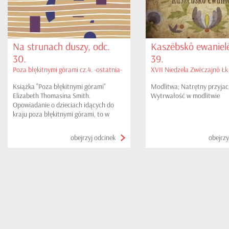
Na strunach duszy, odc.
Kaszëbskô ewanielë
30.
39.
Poza błękitnymi górami cz.4. -ostatnia-
XVII Niedzela Zwëczajnô Łk 1
Książka "Poza błękitnymi górami"
Modlitwa; Natrętny przyjaci
Elizabeth Thomasina Smith.
Wytrwałość w modlitwie
Opowiadanie o dzieciach idących do
kraju poza błękitnymi górami, to w
rzeczywistości historia człowieka
dążącego do życia z Bogiem, opisana
obejrzyj odcinek
obejrzy
językiem zrozumiałym nawet dla małych
dzieci.