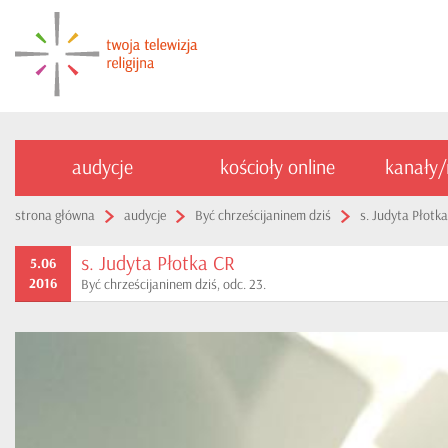
audycje
kościoły online
kanały
strona główna
audycje
Być chrześcijaninem dziś
s. Judyta Płotk
s. Judyta Płotka CR
5.06
2016
Być chrześcijaninem dziś, odc. 23.