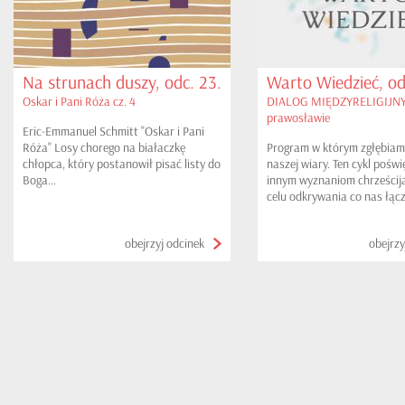
Na strunach duszy, odc. 23.
Warto Wiedzieć, od
Oskar i Pani Róża cz. 4
DIALOG MIĘDZYRELIGIJNY
prawosławie
Eric-Emmanuel Schmitt "Oskar i Pani
Róża" Losy chorego na białaczkę
Program w którym zgłębia
chłopca, który postanowił pisać listy do
naszej wiary. Ten cykl poświ
Boga...
innym wyznaniom chrześcij
celu odkrywania co nas łącz
dzieli. Czynimy to w oparci
II Soboru Watykańskiego - 
obejrzyj odcinek
obejrzy
REDINTEGRATIO tj. przywr
jedności. W tym odcinku pr