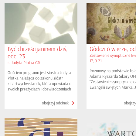
Być chrześcijaninem dziś,
Gôdczi ò wierze, od
odc. 23.
Zestawienié synopticzné Ew
17, 9-21
s. Judyta Płotka CR
Rozmowy na podstawie ksią
Gościem programu jest siostra Judyta
Adama Ryszarda Sikory O
Płotka należąca do zakonu sióstr
"Zestawienie synoptyczne c
zmartwychwstanek, która opowiada o
Ewangelii świętych Marka, 
swoich przeżyciach i doświadczeniach
Łukasza i Mateusza na kas
na misjach w Australii.
tłumaczonych". W tym odci
obejrzyj odcinek
obejrzy
Przyjście Eliasza, Uzdrowie
epileptyka