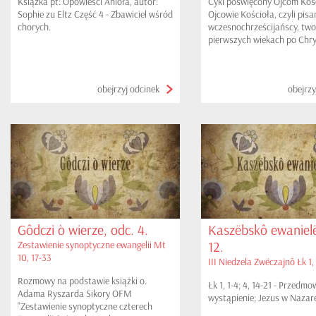
Książka pt: Opowieści Anioła, autor:
Cykl poświęcony Ojcom Kośc
Sophie zu Eltz Część 4 - Zbawiciel wśród
Ojcowie Kościoła, czyli pisa
chorych.
wczesnochrześcijańscy, tw
pierwszych wiekach po Chry
Odznaczali się wielką święto
to co pozostawili po sobie s
wielką skarbnicą wiedzy o Ko
obejrzyj odcinek
obejrzy
Piśmie Świętym, o nauce
chrześcijańskiej... W tym od
przybliżona jest postać Le
Wielkiego.
Gôdczi ò wierze, odc. 4.
Kaszëbskô ewanielë
12.
Zestawienie synoptyczne ewangelii Mt
10, 17-33
III Niedzela Zwëczajnô Łk 1, 
Rozmowy na podstawie książki o.
Łk 1, 1-4; 4, 14-21 - Przedm
Adama Ryszarda Sikory OFM
wystąpienie; Jezus w Nazar
"Zestawienie synoptyczne czterech