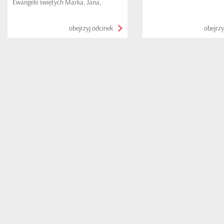
Ewangelii świętych Marka, Jana,
Łukasza i Mateusza na kaszubski
tłumaczonych". W tym odcinku Mt 10,
obejrzyj odcinek
obejrzy
17-33: Zapowiedź prześladowań;
Męstwo w ucisku.