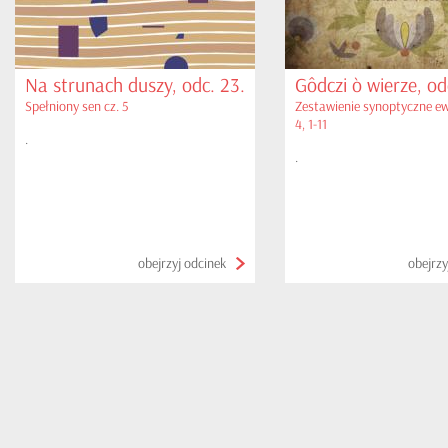
Na strunach duszy, odc. 23.
Gôdczi ò wierze, od
Spełniony sen cz. 5
Zestawienie synoptyczne ew
4, 1-11
.
.
obejrzyj odcinek
obejrzy