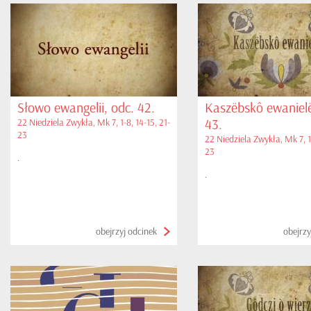
Słowo ewangelii, odc. 42.
Kaszëbskô ewanielë
43.
22 Niedziela Zwykła, Mk 7, 1-8, 14-15, 21-
23
22 Niedziela Zwykła, Mk 7, 1-
23
.
.
obejrzyj odcinek
obejrzy