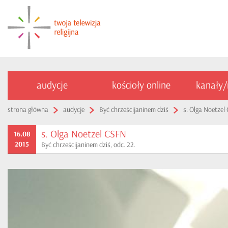
audycje
kościoły online
kanały
strona główna
audycje
Być chrześcijaninem dziś
s. Olga Noetzel
s. Olga Noetzel CSFN
16.08
2015
Być chrześcijaninem dziś, odc. 22.