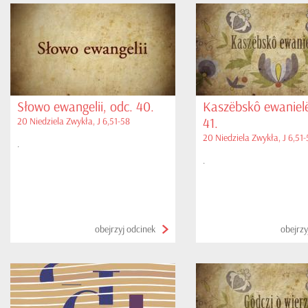
Słowo ewangelii, odc. 40.
Kaszëbskô ewanielë
41.
20 Niedziela Zwykła, J 6,51-58
20 Niedziela Zwykła, J 6,51
.
.
obejrzyj odcinek
obejrzy