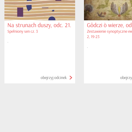
Na strunach duszy, odc. 21.
Gôdczi ò wierze, od
Spełniony sen cz. 3
Zestawienie synoptyczne ew
2, 19-23
.
.
obejrzyj odcinek
obejrzy