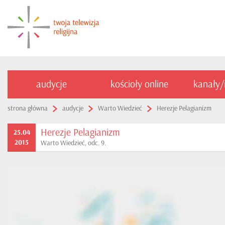
audycje
kościoły online
kanały
strona główna
audycje
Warto Wiedzieć
Herezje Pelagianizm
Herezje Pelagianizm
25.04
2015
Warto Wiedzieć, odc. 9.