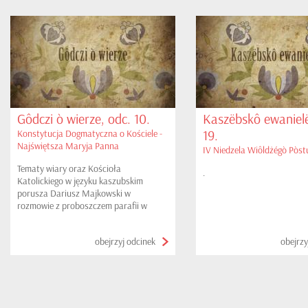
Gôdczi ò wierze, odc. 10.
Kaszëbskô ewanielë
19.
Konstytucja Dogmatyczna o Kościele -
Najświętsza Maryja Panna
IV Niedzela Wiôldżégò Pòstu
Tematy wiary oraz Kościoła
.
Katolickiego w języku kaszubskim
porusza Dariusz Majkowski w
rozmowie z proboszczem parafii w
Gniewinie, księdzem Marianem Miotk.
obejrzyj odcinek
obejrzy