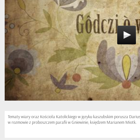
Tematy wiary oraz Kościoła Katolickiego w języku kaszubskim porusza Dari
w rozmowie z proboszczem parafii w Gniewinie, księdzem Marianem Miotk.