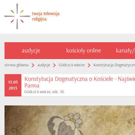
audycje
kościoły online
kanały
strona główna
audycje
Gôdczi ò wierze
Konstytucja Dogmatyczna
Konstytucja Dogmatyczna o Kościele - Najświ
15.03
Panna
2015
Gôdczi ò wierze, odc. 10.