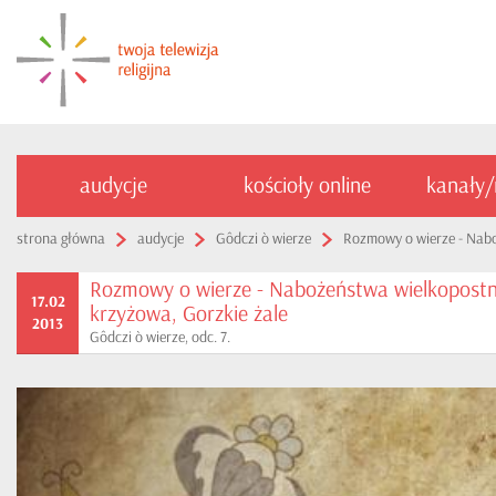
audycje
kościoły online
kanały
strona główna
audycje
Gôdczi ò wierze
Rozmowy o wierze - Nabo
Rozmowy o wierze - Nabożeństwa wielkopost
17.02
krzyżowa, Gorzkie żale
2013
Gôdczi ò wierze, odc. 7.