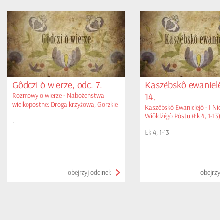
Gôdczi ò wierze, odc. 7.
Kaszëbskô ewanielë
14.
Rozmowy o wierze - Nabożeństwa
wielkopostne: Droga krzyżowa, Gorzkie
Kaszëbskô Ewanielëjô - I Ni
żale
Wiôldżégò Pòstu (Łk 4, 1-13)
.
Łk 4, 1-13
obejrzyj odcinek
obejrzy