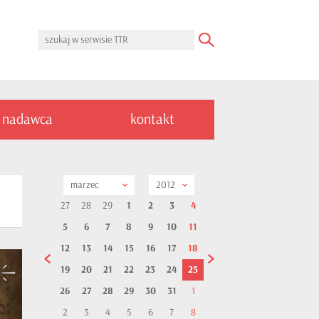
nadawca
kontakt
marzec
2012
27
28
29
1
2
3
4
5
6
7
8
9
10
11
12
13
14
15
16
17
18
19
20
21
22
23
24
25
26
27
28
29
30
31
1
2
3
4
5
6
7
8