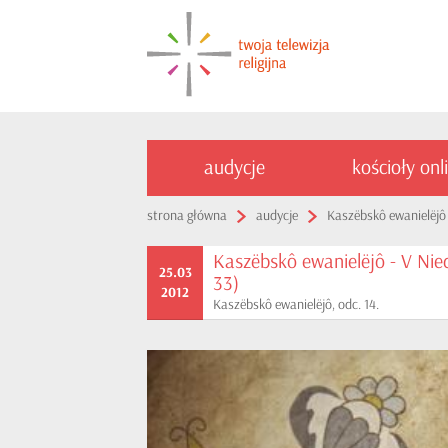
audycje
kościoły onl
strona główna
audycje
Kaszëbskô ewanielëjô
Kaszëbskô ewanielëjô - V Nied
25.03
33)
2012
Kaszëbskô ewanielëjô, odc. 14.