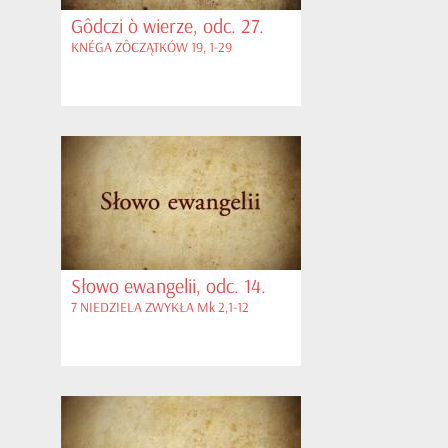
Gôdczi ò wierze, odc. 27.
KNÉGA ZÔCZĄTKÓW 19, 1-29
Słowo ewangelii, odc. 14.
7 NIEDZIELA ZWYKŁA Mk 2,1-12