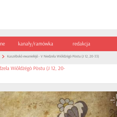
ine
kanały/ramówka
redakcja
Kaszëbskô ewanielëjô - V Niedzela Wiôldżégò Pòstu (J 12, 20-33)
zela Wiôldżégò Pòstu (J 12, 20-