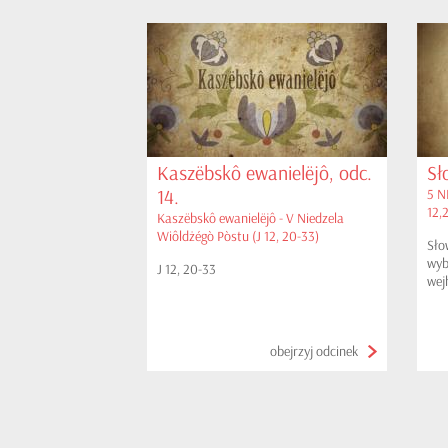
Kaszëbskô ewanielëjô, odc.
Sł
14.
5 N
12,
Kaszëbskô ewanielëjô - V Niedzela
Wiôldżégò Pòstu (J 12, 20-33)
Sło
wyb
J 12, 20-33
wej
obejrzyj odcinek