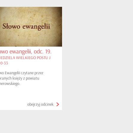
owo ewangelii, odc. 19.
IEDZIELA WIELKIEGO POSTU J
20-33
wo Ewangelii czytane przez
ranych księży z powiatu
herowskiego.
obejrzyj odcinek