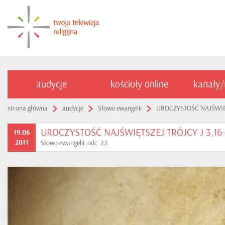
audycje
kościoły online
kanały
strona główna
audycje
Słowo ewangelii
UROCZYSTOŚĆ NAJŚWIĘTS
UROCZYSTOŚĆ NAJŚWIĘTSZEJ TRÓJCY J 3,16-
19.06
2011
Słowo ewangelii, odc. 22.