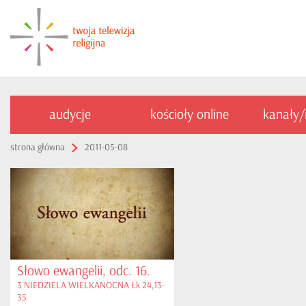
audycje
kościoły online
kanały
strona główna
2011-05-08
Słowo ewangelii, odc. 16.
3 NIEDZIELA WIELKANOCNA Łk 24,13-
35