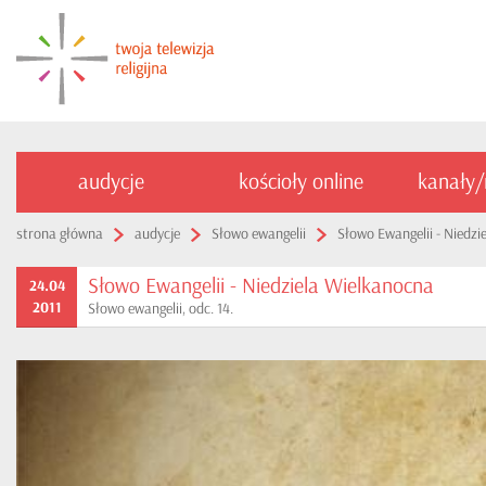
audycje
kościoły online
kanały
strona główna
audycje
Słowo ewangelii
Słowo Ewangelii - Niedzi
Słowo Ewangelii - Niedziela Wielkanocna
24.04
2011
Słowo ewangelii, odc. 14.