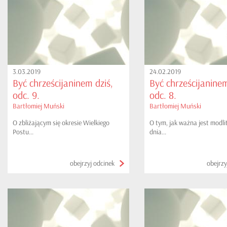
3.03.2019
24.02.2019
Być chrześcijaninem dziś,
Być chrześcijaninem
odc. 9.
odc. 8.
Bartłomiej Muński
Bartłomiej Muński
O zbliżającym się okresie Wielkiego
O tym, jak ważna jest modli
Postu...
dnia...
obejrzyj odcinek
obejrzy