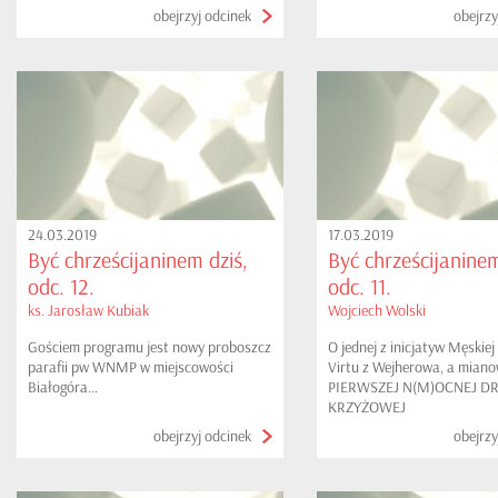
obejrzyj odcinek
obejrzy
24.03.2019
17.03.2019
Być chrześcijaninem dziś,
Być chrześcijaninem
odc. 12.
odc. 11.
ks. Jarosław Kubiak
Wojciech Wolski
Gościem programu jest nowy proboszcz
O jednej z inicjatyw Męskie
parafii pw WNMP w miejscowości
Virtu z Wejherowa, a miano
Białogóra...
PIERWSZEJ N(M)OCNEJ D
KRZYŻOWEJ
obejrzyj odcinek
obejrzy