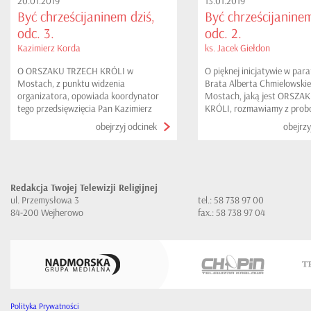
20.01.2019
13.01.2019
Być chrześcijaninem dziś,
Być chrześcijaninem
odc. 3.
odc. 2.
Kazimierz Korda
ks. Jacek Giełdon
O ORSZAKU TRZECH KRÓLI w
O pięknej inicjatywie w para
Mostach, z punktu widzenia
Brata Alberta Chmielowski
organizatora, opowiada koordynator
Mostach, jaką jest ORSZA
tego przedsięwzięcia Pan Kazimierz
KRÓLI, rozmawiamy z prob
Korda
tejże miejscowości...
obejrzyj odcinek
obejrzy
Redakcja Twojej Telewizji Religijnej
ul. Przemysłowa 3
tel.: 58 738 97 00
84-200 Wejherowo
fax.: 58 738 97 04
Polityka Prywatności