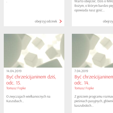
.
Warto obejrzeć. Dziś o Miło
Bożym, o którym bardzo pię
opowiada nasz gość...
obejrzyj odcinek
obejrzy
14.04.2019
7.04.2019
Być chrześcijaninem dziś,
Być chrześcijaninem
odc. 15.
odc. 14.
Tomasz Fopke
Tomasz Fopke
O zwyczajach wielkanocnych na
Z gościem programu rozma
Kaszubach...
pieśniach pasyjnych, główni
kaszubskich...