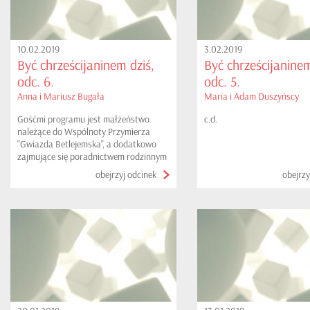
10.02.2019
3.02.2019
Być chrześcijaninem dziś,
Być chrześcijaninem
odc. 6.
odc. 5.
Anna i Mariusz Bugała
Maria i Adam Duszyńscy
Gośćmi programu jest małżeństwo
c.d.
należące do Wspólnoty Przymierza
"Gwiazda Betlejemska", a dodatkowo
zajmujące się poradnictwem rodzinnym
przy parafii oraz organizujące kursy
obejrzyj odcinek
obejrzy
przygotowawcze do sakramentu
małżeństwa tzw.: WEEKENDY DLA
NARZECZONYCH. Serdecznie
zapraszamy do obejrzenia...